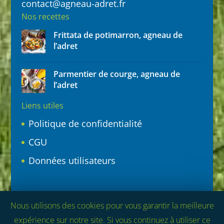
contact@agneau-adret.fr
Nos recettes
Frittata de potimarron, agneau de
l’adret
Parmentier de courge, agneau de
l’adret
Liens utiles
Politique de confidentialité
CGU
Données utilisateurs
Nous utilisons des cookies pour vous garantir la meilleure
Politique de confidentialité
CGU
expérience sur notre site. Si vous continuez à utiliser ce
Données utilisateurs