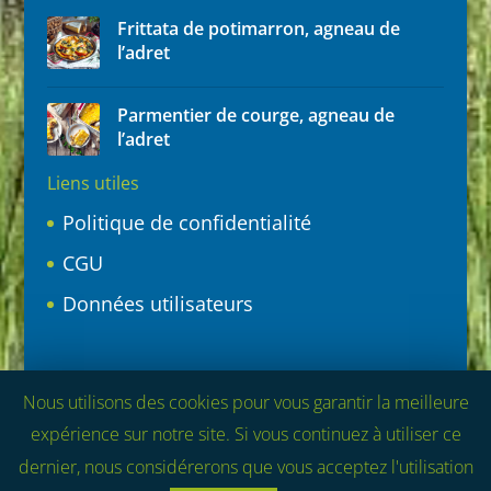
Frittata de potimarron, agneau de
l’adret
Parmentier de courge, agneau de
l’adret
Liens utiles
Politique de confidentialité
CGU
Données utilisateurs
Nous utilisons des cookies pour vous garantir la meilleure
Politique de confidentialité
CGU
expérience sur notre site. Si vous continuez à utiliser ce
Données utilisateurs
dernier, nous considérerons que vous acceptez l'utilisation