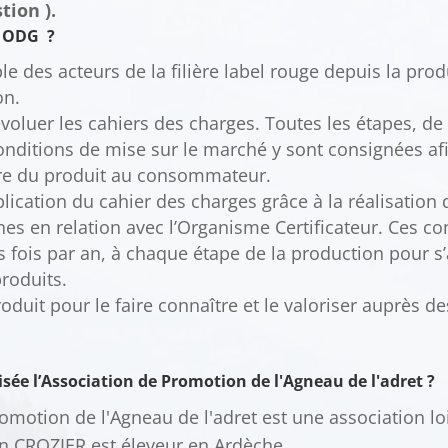
tion ).
n ODG ?
e des acteurs de la filière label rouge depuis la prod
on.
évoluer les cahiers des charges. Toutes les étapes, de 
onditions de mise sur le marché y sont consignées afi
ure du produit au consommateur.
plication du cahier des charges grâce à la réalisation
nes en relation avec l’Organisme Certificateur. Ces co
s fois par an, à chaque étape de la production pour s’
roduits.
oduit pour le faire connaître et le valoriser auprès
ée l’Association de Promotion de l'Agneau de l'adret ?
omotion de l'Agneau de l'adret est une association lo
in CROZIER est éleveur en Ardèche.