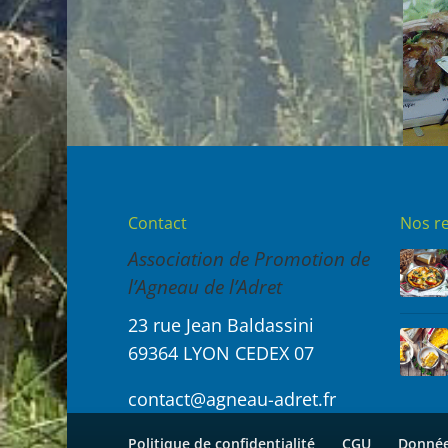
Contact
Nos re
Association de Promotion de
l’Agneau de l’Adret
23 rue Jean Baldassini
69364 LYON CEDEX 07
contact@agneau-adret.fr
Politique de confidentialité
CGU
Données